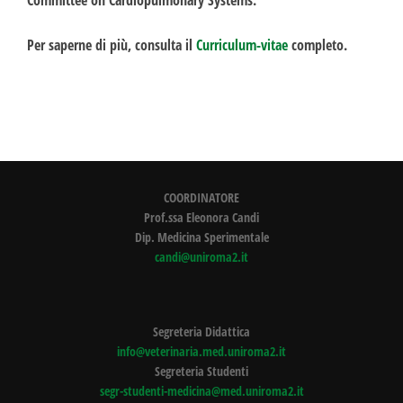
Committee on Cardiopulmonary Systems.
Per saperne di più, consulta il
Curriculum-vitae
completo.
COORDINATORE
Prof.ssa Eleonora Candi
Dip. Medicina Sperimentale
candi@uniroma2.it
Segreteria Didattica
info@veterinaria.med.uniroma2.it
Segreteria Studenti
segr-studenti-medicina@med.uniroma2.it