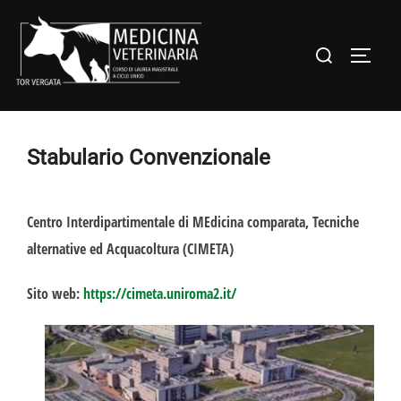
Salta
al
Cerca
APRI/C
contenuto
per:
Stabulario Convenzionale
Centro Interdipartimentale di MEdicina comparata, Tecniche
alternative ed Acquacoltura (CIMETA)
Sito web:
https://cimeta.uniroma2.it/