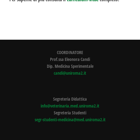
COORDINATORE
Prof.ssa Eleonora Candi
Dip. Medicina Sperimentale
candi@uniroma2.it
Segreteria Didattica
info@veterinaria.med.uniroma2.it
Segreteria Studenti
segr-studenti-medicina@med.uniroma2.it